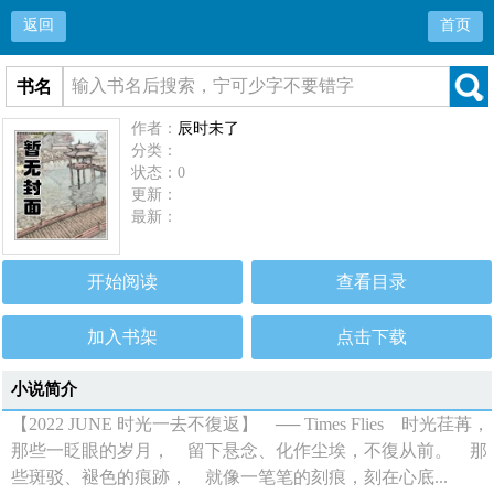
返回
首页
书名
作者：
辰时未了
分类：
状态：0
更新：
最新：
开始阅读
查看目录
加入书架
点击下载
小说简介
【2022 JUNE 时光一去不復返】 ── Times Flies 时光荏苒，
那些一眨眼的岁月， 留下悬念、化作尘埃，不復从前。 那
些斑驳、褪色的痕跡， 就像一笔笔的刻痕，刻在心底...