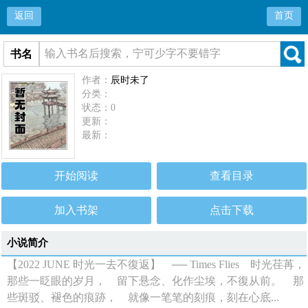
返回
首页
书名
作者：
辰时未了
分类：
状态：0
更新：
最新：
开始阅读
查看目录
加入书架
点击下载
小说简介
【2022 JUNE 时光一去不復返】 ── Times Flies 时光荏苒，
那些一眨眼的岁月， 留下悬念、化作尘埃，不復从前。 那
些斑驳、褪色的痕跡， 就像一笔笔的刻痕，刻在心底...