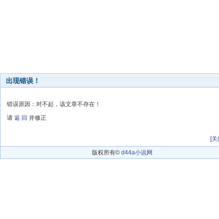
出现错误！
错误原因：对不起，该文章不存在！
请
返 回
并修正
[
关
版权所有©
d44a小说网