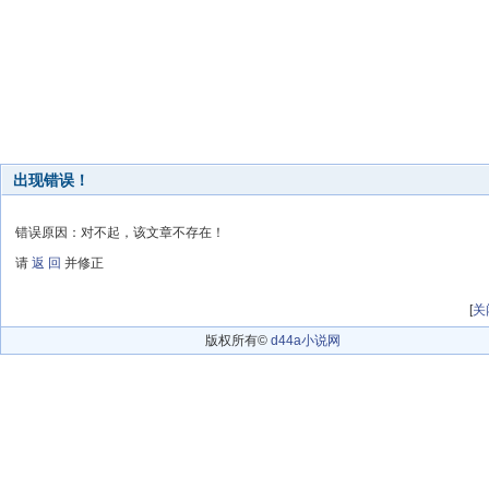
出现错误！
错误原因：对不起，该文章不存在！
请
返 回
并修正
[
关
版权所有©
d44a小说网