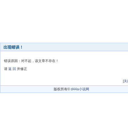
出现错误！
错误原因：对不起，该文章不存在！
请
返 回
并修正
[
关
版权所有©
d44a小说网