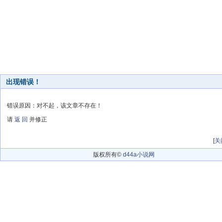
出现错误！
错误原因：对不起，该文章不存在！
请
返 回
并修正
[
关
版权所有©
d44a小说网