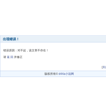
出现错误！
错误原因：对不起，该文章不存在！
请
返 回
并修正
[
关
版权所有©
d44a小说网