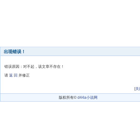
出现错误！
错误原因：对不起，该文章不存在！
请
返 回
并修正
[
关
版权所有©
d44a小说网