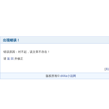
出现错误！
错误原因：对不起，该文章不存在！
请
返 回
并修正
[
关
版权所有©
d44a小说网