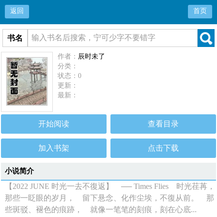
返回
首页
书名
作者：
辰时未了
分类：
状态：0
更新：
最新：
开始阅读
查看目录
加入书架
点击下载
小说简介
【2022 JUNE 时光一去不復返】 ── Times Flies 时光荏苒，
那些一眨眼的岁月， 留下悬念、化作尘埃，不復从前。 那
些斑驳、褪色的痕跡， 就像一笔笔的刻痕，刻在心底...