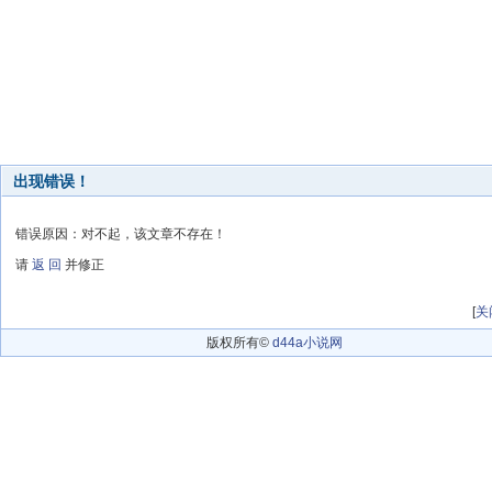
出现错误！
错误原因：对不起，该文章不存在！
请
返 回
并修正
[
关
版权所有©
d44a小说网