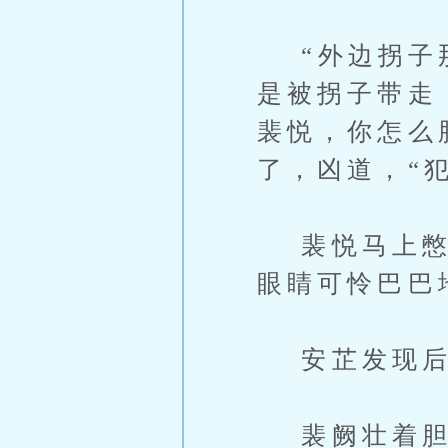
“外边拐子那
是被拐子带走
裴悦，你怎么
了，凶道，“
裴悦马上憋住
眼睛可怜巴巴
安芷发现后
裴阙壮着胆子