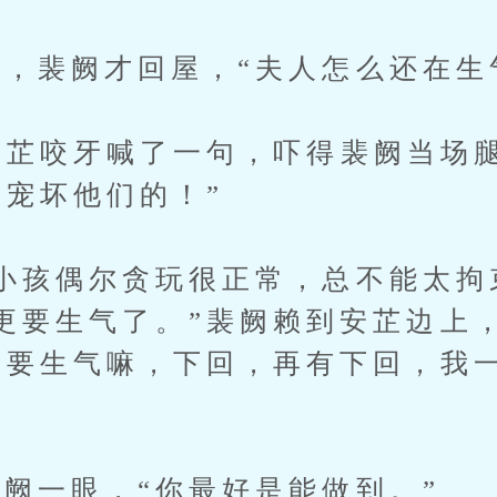
裴阙才回屋，“夫人怎么还在生
芷咬牙喊了一句，吓得裴阙当场
会宠坏他们的！”
孩偶尔贪玩很正常，总不能太拘
更要生气了。”裴阙赖到安芷边上
不要生气嘛，下回，再有下回，我
一眼，“你最好是能做到。”