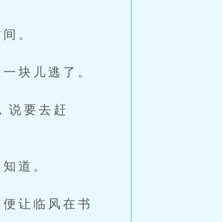
时间。
一块儿逃了。
，说要去赶
人知道。
便让临风在书