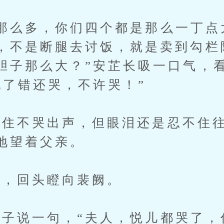
么多，你们四个都是那么一丁点
，不是断腿去讨饭，就是卖到勾栏
胆子那么大？”安芷长吸一口气，
犯了错还哭，不许哭！”
不哭出声，但眼泪还是忍不住往
地望着父亲。
，回头瞪向裴阙。
说一句，“夫人，悦儿都哭了，