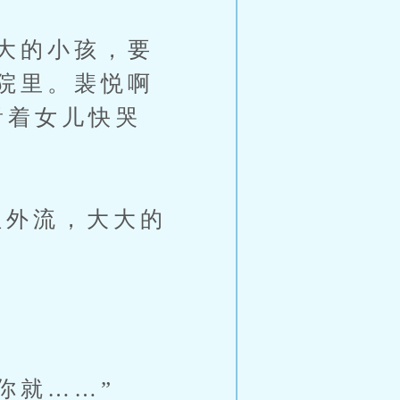
大的小孩，要
院里。裴悦啊
看着女儿快哭
外流，大大的
你就……”