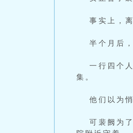
事实上，离
半个月后，裴
一行四个人，
集。
他们以为悄
可裴阙为了女