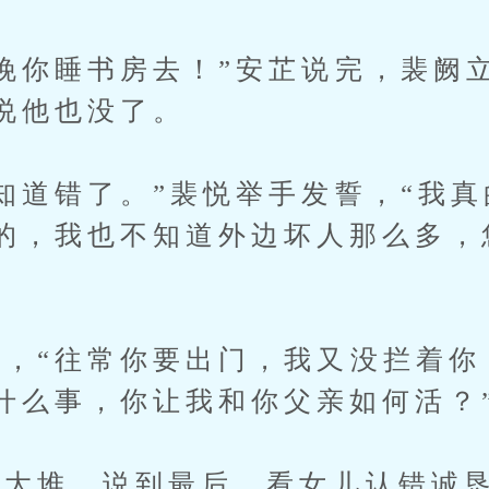
你睡书房去！”安芷说完，裴阙
说他也没了。
道错了。”裴悦举手发誓，“我真
的，我也不知道外边坏人那么多，
“往常你要出门，我又没拦着你
什么事，你让我和你父亲如何活？
大堆，说到最后，看女儿认错诚恳