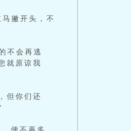
立马撇开头，不
的不会再逃
您就原谅我
，但你们还
”
，便不再多