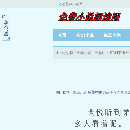
收藏4g小说网
首页
玄幻小说
修真小说
d44a小说网
>
都市小说
>
登雀枝
> 第934章 番
热门推荐：
九层天界
绿茵峥嵘
我是杀毒软件
美
裴悦听到弟弟
多人看着呢。