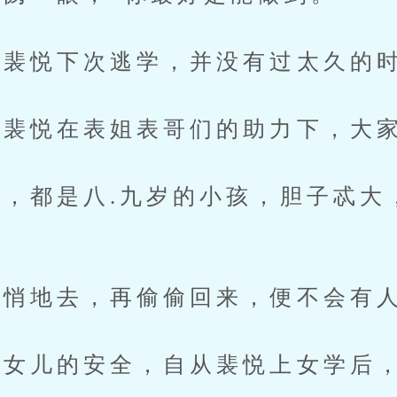
裴悦下次逃学，并没有过太久的
悦在表姐表哥们的助力下，大家
都是八.九岁的小孩，胆子忒大
悄地去，再偷偷回来，便不会有
儿的安全，自从裴悦上女学后，