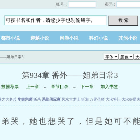
账号：
密码：
搜 索
都市小说
穿越小说
网游小说
科幻小说
其他小说
外——姐弟日常3
第934章 番外——姐弟日常3
投推荐票
上一章
章节目录
下一章
加入书签
←
→
漫之大冬兵
华娱宗师
斩杀
系统供应商
风水大术士
斩邪
万界圣师
大宋将门
大宋好屠
哭，她也想哭了，但是她可不能