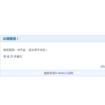
出现错误！
错误原因：对不起，该文章不存在！
请
返 回
并修正
[
关
版权所有©
d44a小说网