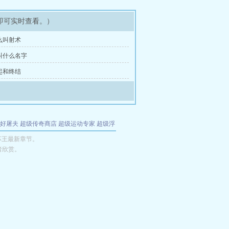
即可实时查看。）
什么叫射术
你叫什么名字
发起和终结
好屠夫
超级传奇商店
超级运动专家
超级浮
的特工
我夺舍了魔皇
都市极品医仙
九天
酋
坏王最新章节。
者欣赏。