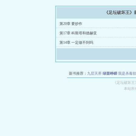
《足坛破坏王》
第20章 要炒作
第17章 科斯塔和德赫亚
第14章 一定做不到吗
新书推荐：
九层天界
绿茵峥嵘
我是杀毒
空城
战争天堂
混元道纪
教练万岁
都市全
《足坛破坏王
本站所