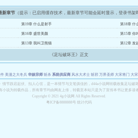
最新章节
（提示：已启用缓存技术，最新章节可能会延时显示，登录书架
第19章 什么是射手
第18章 
第16章 盛世美颜
第15章 
第13章 我叫卫熊猫
第12章 
《足坛破坏王》正文
软件
美漫之大冬兵
华娱宗师
斩杀
系统供应商
风水大术士
斩邪
万界圣师
大宋将门
大宋
能巨星
绝对交易
全职武神
位面复制大师
华娱特效大亨
原始大厨王
怪物聊天群
某美漫
》情节跌宕起伏、扣人心弦，是一本情节与文笔俱佳的，d44a小说网转载收集足坛破
有小说为转载作品，所有章节均由网友上传，转载至本站只是为了宣传本书让更多读
长别打脸
Copyright © 2021 4g小说网 All Rights Reserved.
粤ICP备8888888号 统计代码