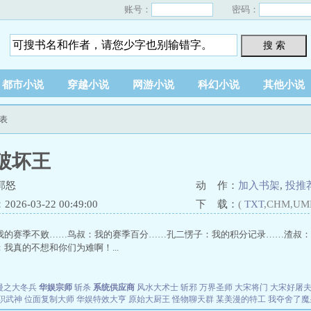
账号：
密码：
搜 索
都市小说
穿越小说
网游小说
科幻小说
其他小说
表
破坏王
郭怒
动 作：
加入书架
,
投推
26-03-22 00:49:00
下 载：
(
TXT
,CHM,UM
我的赛季不败……鸟叔：我的赛季百分……孔二愣子：我的积分记录……渣叔：
我真的不想和你们为难啊！...
漫之大冬兵
华娱宗师
斩杀
系统供应商
风水大术士
斩邪
万界圣师
大宋将门
大宋好屠
职武神
位面复制大师
华娱特效大亨
原始大厨王
怪物聊天群
某美漫的特工
我夺舍了魔