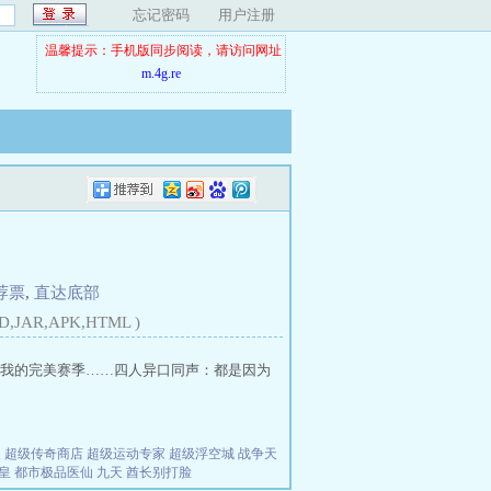
忘记密码
用户注册
温馨提示：手机版同步阅读，请访问网址
m.4g.re
荐票
,
直达底部
D,JAR,APK,HTML )
我的完美赛季……四人异口同声：都是因为
夫
超级传奇商店
超级运动专家
超级浮空城
战争天
皇
都市极品医仙
九天
酋长别打脸