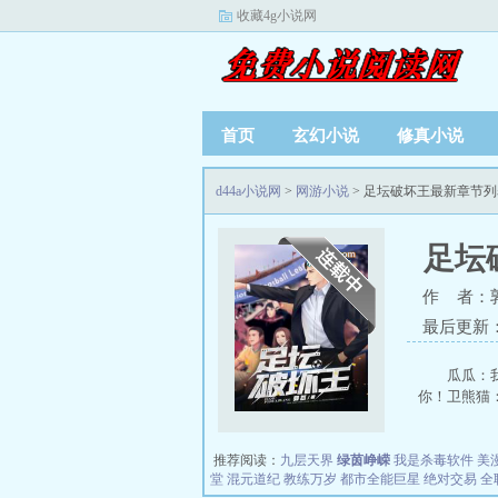
收藏4g小说网
首页
玄幻小说
修真小说
d44a小说网
>
网游小说
> 足坛破坏王最新章节列
足坛
作 者：
最后更新：20
瓜瓜：
你！卫熊猫：
推荐阅读：
九层天界
绿茵峥嵘
我是杀毒软件
美
堂
混元道纪
教练万岁
都市全能巨星
绝对交易
全