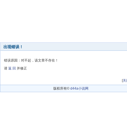
出现错误！
错误原因：对不起，该文章不存在！
请
返 回
并修正
[
关
版权所有©
d44a小说网