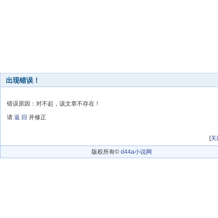
出现错误！
错误原因：对不起，该文章不存在！
请
返 回
并修正
[
关
版权所有©
d44a小说网