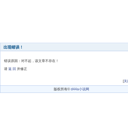
出现错误！
错误原因：对不起，该文章不存在！
请
返 回
并修正
[
关
版权所有©
d44a小说网